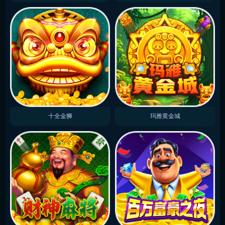
十全金狮
玛雅黄金城