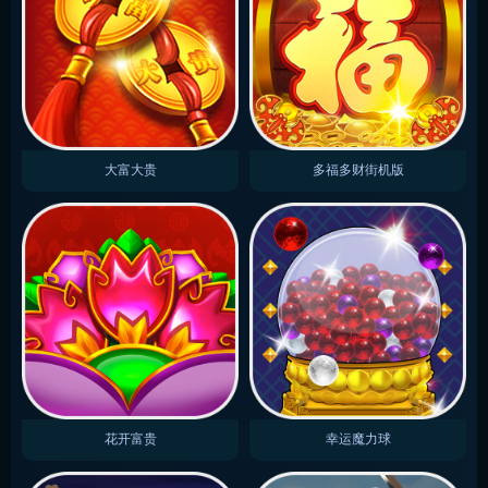
大富大贵
多福多财街机版
花开富贵
幸运魔力球