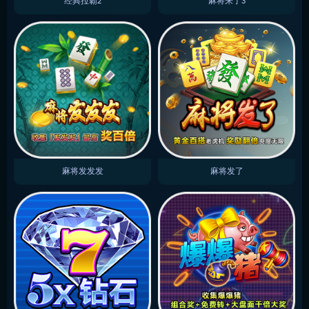
经典拉霸2
麻将来了3
麻将发发发
麻将发了