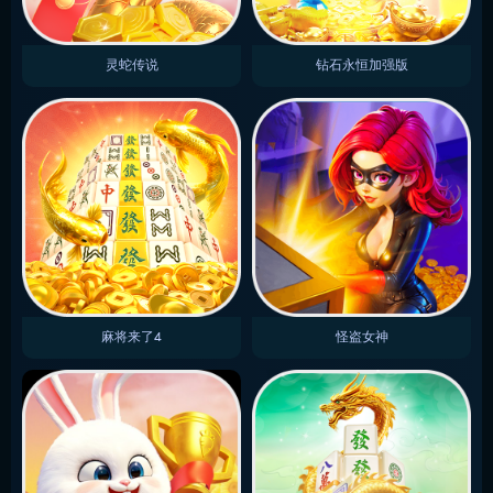
灵蛇传说
钻石永恒加强版
麻将来了4
怪盗女神