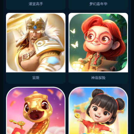
灌篮高手
梦幻嘉年华
宙斯
神庙探险