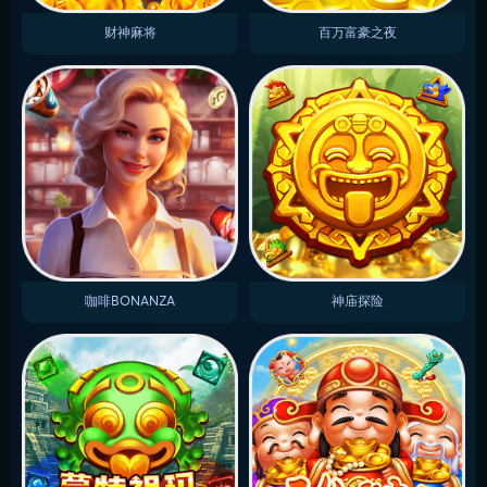
财神麻将
百万富豪之夜
咖啡BONANZA
神庙探险