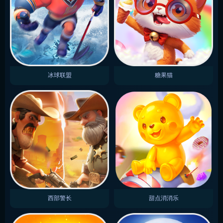
冰球联盟
糖果猫
西部警长
甜点消消乐