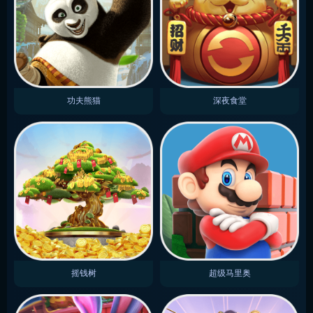
功夫熊猫
深夜食堂
摇钱树
超级马里奥