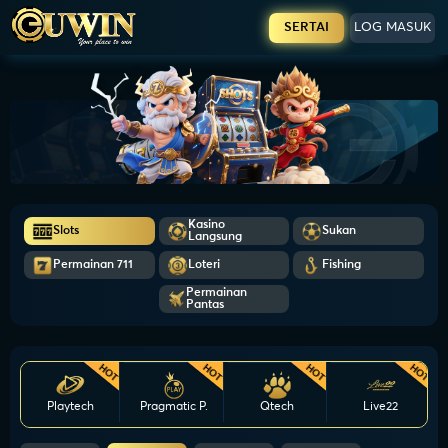
SERTAI
LOG MASUK
Kasino
Slots
Sukan
Langsung
Permainan 711
Loteri
Fishing
Permainan
Pantas
HOT
HOT
HOT
HOT
Playtech
Pragmatic P.
Qtech
Live22