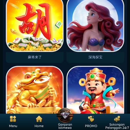
麻将来了
深海探宝
Ganjaran
Sokongan
Menu
Home
PROMO
Istimewa
Pelanggan 24/7
招财金蟾
维加斯火箭