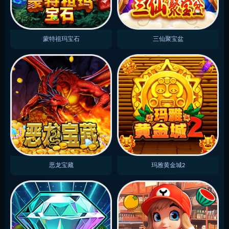
蒙特祖玛宝石
三仙聚宝盆
恶龙宝藏
玛雅黄金城2