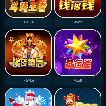
斗鸡王者
钱滚钱
埃及艳后
幸运星