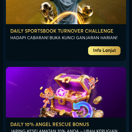
DAILY SPORTSBOOK TURNOVER CHALLENGE
HADAPI CABARAN! BUKA KUNCI GANJARAN HARIAN!
Info Lanjut
DAILY 10% ANGEL RESCUE BONUS
JARING KESELAMATAN 10% ANDA – UBAH KERUGIAN MENJADI PELUANG LAIN UNTUK MENANG!