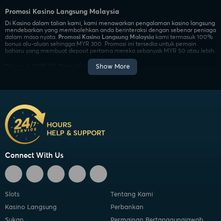
Promosi Kasino Langsung Malaysia
Di Kasino dalam talian kami, kami menawarkan pengalaman kasino langsung
mendebarkan yang membolehkan anda berinteraksi dengan sebenar peniaga
dalam masa nyata.
Promosi Kasino Langsung Malaysia
kami termasuk 100%
bonus alu-aluan sehingga MYR 300. Promosi ini tersedia untuk pemain
baharu yang membuat deposit pertama mereka sebanyak MYR 50 atau lebih.
Deposit MYR 50 Dapatkan MYR 88
Show More
Buat
Deposit Myr 50 Dapatkan Myr 88
atau lebih, dan anda akan menerima
kredit bonus MYR 88. Promosi ini tersedia untuk pemain baharu dan sedia
ada, dan kredit bonus boleh digunakan untuk bermain mana-mana
permainan kami. Jangan lepaskan peluang ini untuk meningkatkan jumlah
wang anda dan meningkatkan peluang anda untuk menang besar.
100% Slot Bonus Selamat Datang Malaysia
Bonus Selamat Datang Slot Malaysia 100% kami
tersedia untuk pemain
baharu yang membuat deposit pertama mereka sebanyak MYR 50 atau lebih.
Anda akan menerima bonus 100% sehingga MYR 600, yang boleh digunakan
untuk bermain mana-mana permainan slot kami. Dengan pelbagai jenis
Connect With Us
permainan slot yang tersedia, anda pasti akan menemui permainan yang
memenuhi pilihan anda.
Soalan Lazim
S: Adakah selamat untuk berjudi di Kasino dalam talian anda?
Slots
Tentang Kami
J: Ya, kami mengambil berat tentang keselamatan dan keselamatan pemain
Kasino Langsung
Perbankan
kami. Kami menggunakan teknologi penyulitan SSL terkini untuk memastikan
semua maklumat peribadi dan kewangan dilindungi. Selain itu, permainan
Sukan
Permainan Bertanggungjawab