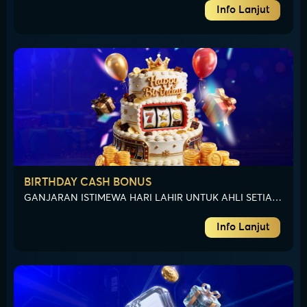
Info Lanjut
BIRTHDAY CASH BONUS
GANJARAN ISTIMEWA HARI LAHIR UNTUK AHLI SETIA EUWIN!
Info Lanjut