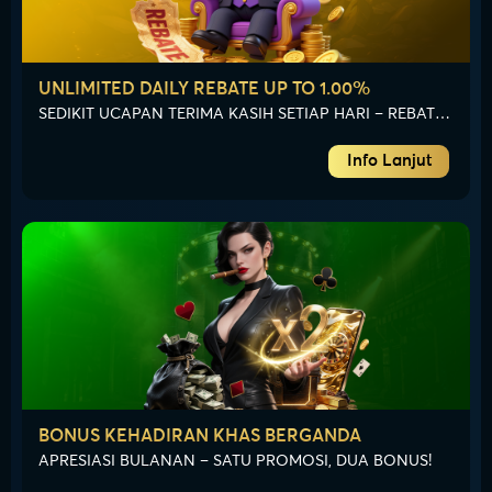
UNLIMITED DAILY REBATE UP TO 1.00%
SEDIKIT UCAPAN TERIMA KASIH SETIAP HARI – REBAT TANPA HAD SEHINGGA 1.00% DARIPADA EUWIN!
Info Lanjut
BONUS KEHADIRAN KHAS BERGANDA
APRESIASI BULANAN – SATU PROMOSI, DUA BONUS!