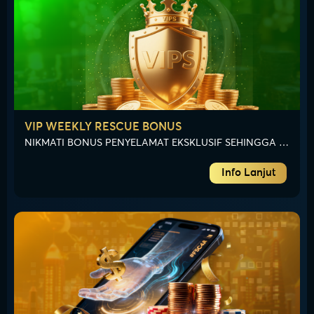
VIP WEEKLY RESCUE BONUS
NIKMATI BONUS PENYELAMAT EKSKLUSIF SEHINGGA MYR 8,888 UNTUK MENGHIDUPKAN SEMULA PERMAINAN ANDA!
Info Lanjut