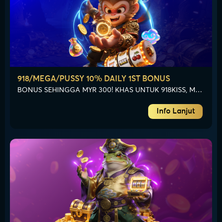
918/MEGA/PUSSY 10% DAILY 1ST BONUS
BONUS SEHINGGA MYR 300! KHAS UNTUK 918KISS, MEGA888, PUSSY888 & 918KISSH5!
Info Lanjut