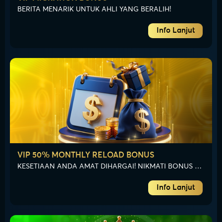
BERITA MENARIK UNTUK AHLI YANG BERALIH!
Info Lanjut
VIP 50% MONTHLY RELOAD BONUS
KESETIAAN ANDA AMAT DIHARGAI! NIKMATI BONUS 50% HINGGA MYR 8,888 DALAM DANA TAMBAHAN!
Info Lanjut