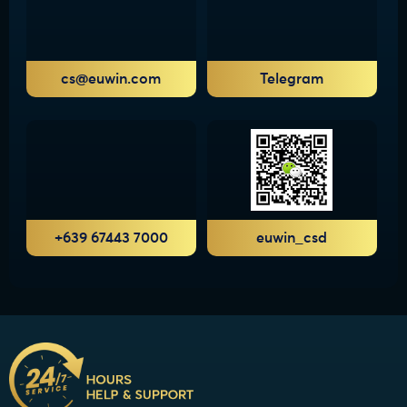
cs@euwin.com
Telegram
+639 67443 7000
euwin_csd