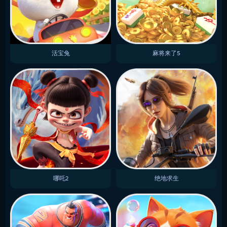
活宝兔
麻将来了5
哪吒2
绝地求生