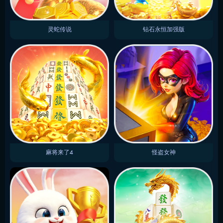
灵蛇传说
钻石永恒加强版
麻将来了4
怪盗女神