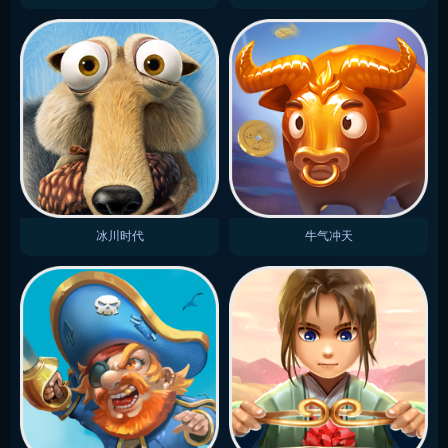
冰川时代
牛气冲天