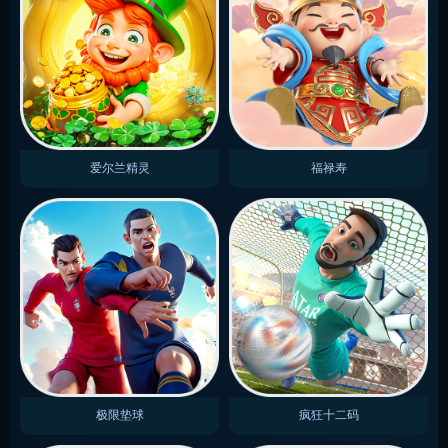
爱尔兰精灵
福禄寿
极限垫球
疯狂十二码