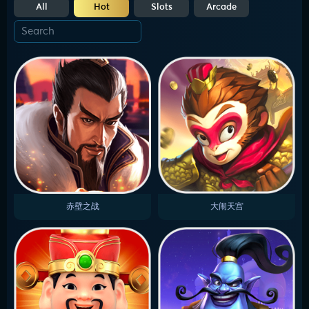
All
Hot
Slots
Arcade
赤壁之战
大闹天宫