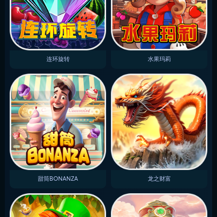
连环旋转
水果玛莉
甜筒BONANZA
龙之财富