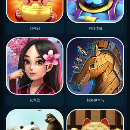
财神到
神灯传说
花木兰
特洛伊木马