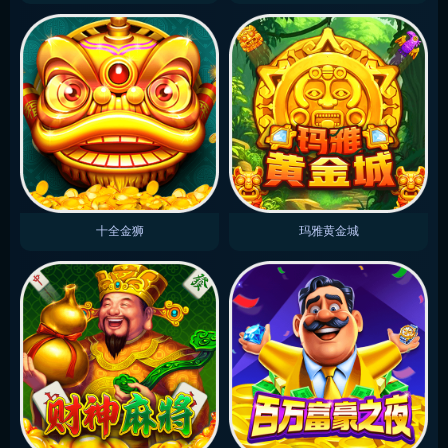
十全金狮
玛雅黄金城