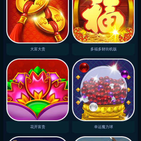
大富大贵
多福多财街机版
花开富贵
幸运魔力球