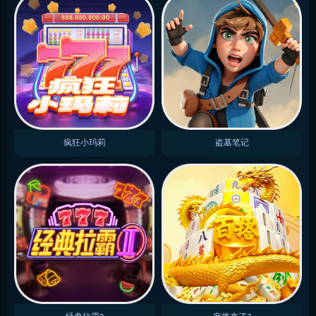
疯狂小玛莉
盗墓笔记