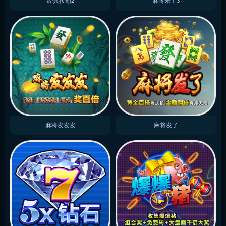
经典拉霸2
麻将来了3
麻将发发发
麻将发了